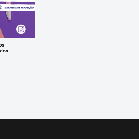
os
ados