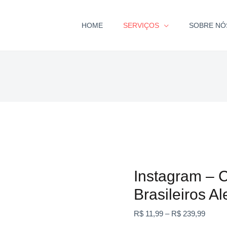
HOME
SERVIÇOS
SOBRE NÓ
Instagram
Faixa
-
de
Comentários
preço:
Brasileiros
R$ 11,
Aleatórios
atravé
Instagram – 
quantidade
R$ 23
Brasileiros Al
R$
11,99
–
R$
239,99