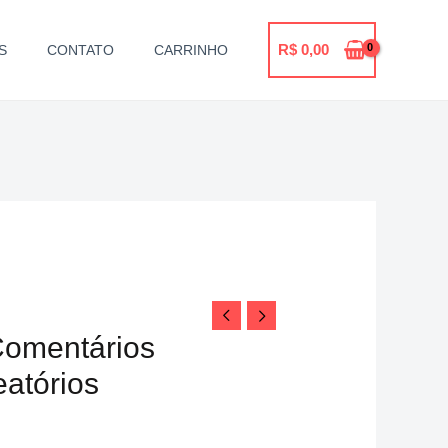
R$
0,00
S
CONTATO
CARRINHO
99
s
Comentários
9,99
eatórios