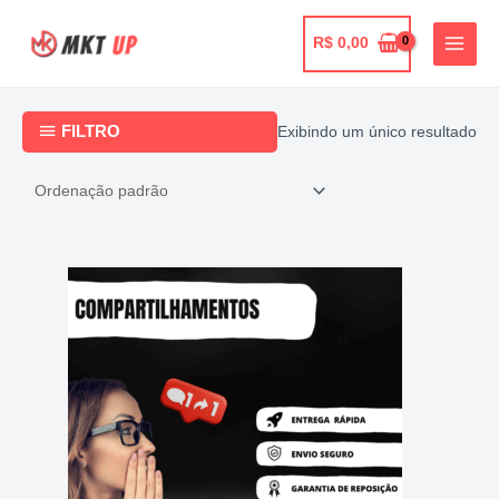
Ir
para
R$
0,00
o
conteúdo
FILTRO
Exibindo um único resultado