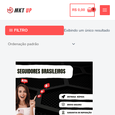
Ir
para
R$
0,00
o
conteúdo
FILTRO
Exibindo um único resultado